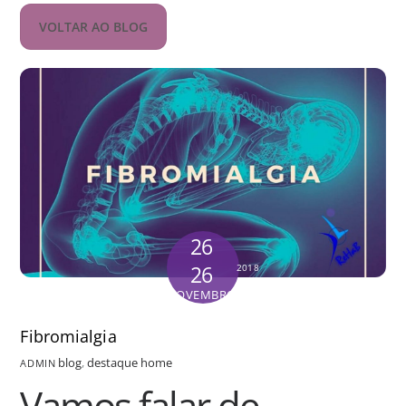
VOLTAR AO BLOG
26
26
2018
NOVEMBRO
Fibromialgia
blog
,
destaque home
ADMIN
Vamos falar de