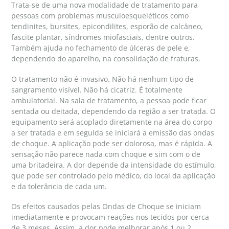
Trata-se de uma nova modalidade de tratamento para
pessoas com problemas musculoesqueléticos como
tendinites, bursites, epicondilites, esporão de calcâneo,
fascite plantar, síndromes miofasciais, dentre outros.
Também ajuda no fechamento de úlceras de pele e,
dependendo do aparelho, na consolidação de fraturas.
O tratamento não é invasivo. Não há nenhum tipo de
sangramento visível. Não há cicatriz. É totalmente
ambulatorial. Na sala de tratamento, a pessoa pode ficar
sentada ou deitada, dependendo da região a ser tratada. O
equipamento será acoplado diretamente na área do corpo
a ser tratada e em seguida se iniciará a emissão das ondas
de choque. A aplicação pode ser dolorosa, mas é rápida. A
sensação não parece nada com choque e sim com o de
uma britadeira. A dor depende da intensidade do estímulo,
que pode ser controlado pelo médico, do local da aplicação
e da tolerância de cada um.
Os efeitos causados pelas Ondas de Choque se iniciam
imediatamente e provocam reações nos tecidos por cerca
de 3 meses. Assim, a dor pode melhorar após 1 ou 2