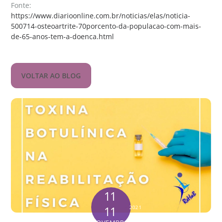
Fonte:
https://www.diarioonline.com.br/noticias/elas/noticia-
500714-osteoartrite-70porcento-da-populacao-com-mais-
de-65-anos-tem-a-doenca.html
VOLTAR AO BLOG
11
11
2021