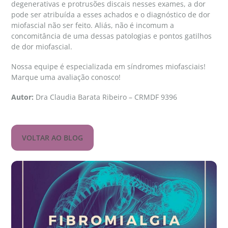
degenerativas e protrusões discais nesses exames, a dor
pode ser atribuída a esses achados e o diagnóstico de dor
miofascial não ser feito. Aliás, não é incomum a
concomitância de uma dessas patologias e pontos gatilhos
de dor miofascial.
Nossa equipe é especializada em síndromes miofasciais!
Marque uma avaliação conosco!
Autor:
Dra Claudia Barata Ribeiro – CRMDF 9396
VOLTAR AO BLOG