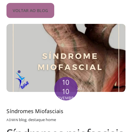
VOLTAR AO BLOG
10
10
2021
NOVEMBRO
Síndromes Miofasciais
blog
,
destaque home
ADMIN