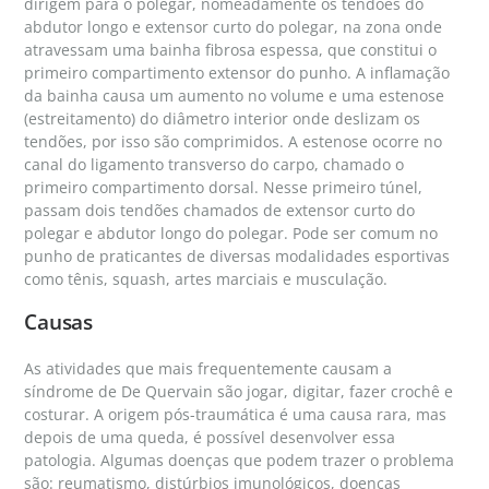
dirigem para o polegar, nomeadamente os tendões do
abdutor longo e extensor curto do polegar, na zona onde
atravessam uma bainha fibrosa espessa, que constitui o
primeiro compartimento extensor do punho. A inflamação
da bainha causa um aumento no volume e uma estenose
(estreitamento) do diâmetro interior onde deslizam os
tendões, por isso são comprimidos. A estenose ocorre no
canal do ligamento transverso do carpo, chamado o
primeiro compartimento dorsal. Nesse primeiro túnel,
passam dois tendões chamados de extensor curto do
polegar e abdutor longo do polegar. Pode ser comum no
punho de praticantes de diversas modalidades esportivas
como tênis, squash, artes marciais e musculação.
Causas
As atividades que mais frequentemente causam a
síndrome de De Quervain são jogar, digitar, fazer crochê e
costurar. A origem pós-traumática é uma causa rara, mas
depois de uma queda, é possível desenvolver essa
patologia. Algumas doenças que podem trazer o problema
são: reumatismo, distúrbios imunológicos, doenças