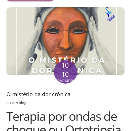
10
10
2021
NOVEMBRO
O mistério da dor crônica
blog
ADMIN
Terapia por ondas de
choque ou Ortotripsia